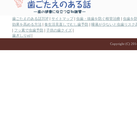
歯ごたえのある話TOP
|
サイトマップ
|
虫歯・抜歯を防ぐ根管治療
|
虫歯を
効果を高める方法
|
食生活見直しでむし歯予防
|
唾液が少ないと虫歯リスク
|
フッ素で虫歯予防
|
子供の歯クイズ
|
歯ぎしりgd
|
Copyright (C) 2